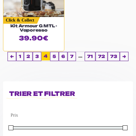
Click & Collect
Kit Armour G MTL -
Vaporesso
39.90
€
4
…
←
1
2
3
5
6
7
71
72
73
→
TRIER ET FILTRER
Prix