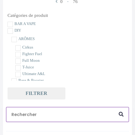
€
-
Minimum Price
Maximum Price
Catégories de produit
BAR A VAPE
DIY
ARÔMES
Cirkus
Fighter Fuel
Full Moon
T-Juice
Ultimate A&L
Base & Booster
E-CIGARETTES
FILTRER
CLEAROMISEURS ET ATOMISEURS
CLEAROMISEURS
PIREX ET RÉSERVOIR
RESISTANCES
E-CIGARETTES À -DE 20€
KITS et BATTERIES