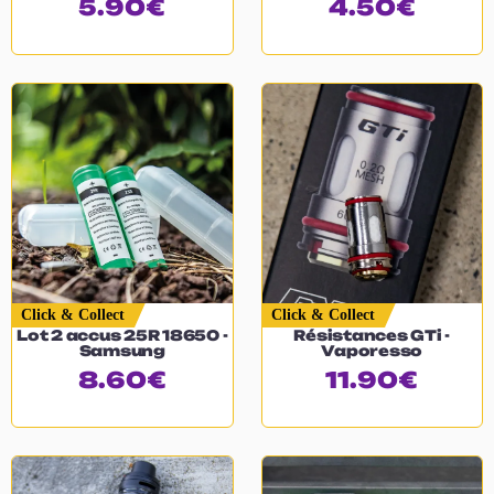
5.90
€
4.50
€
Click & Collect
Click & Collect
Lot 2 accus 25R 18650 -
Résistances GTi -
Samsung
Vaporesso
8.60
€
11.90
€