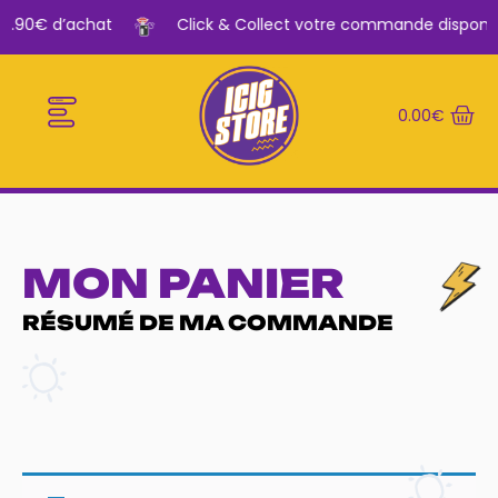
 29.90€ d’achat
Click & Collect votre commande disponib
0.00
€
E-CIGARETTES
LE BAR A VAPE
MON PANIER
RÉSUMÉ DE MA COMMANDE