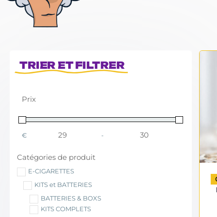
TRIER ET FILTRER
Prix
€
-
Minimum Price
Maximum Price
Catégories de produit
E-CIGARETTES
KITS et BATTERIES
BATTERIES & BOXS
KITS COMPLETS