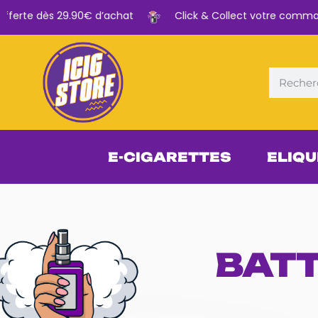
ferte dès 29.90€ d’achat
Click & Collect votre commande
E-CIGARETTES
ELIQU
BATT