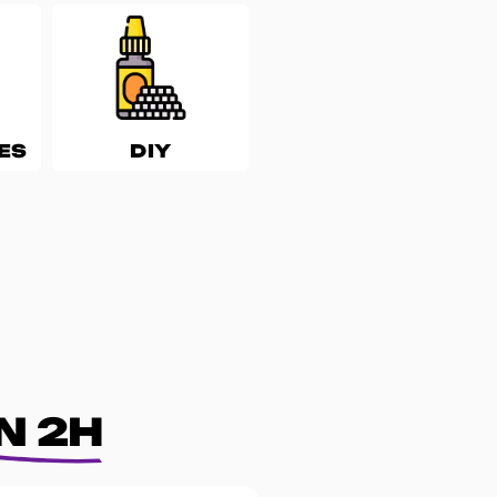
ES
DIY
N 2H