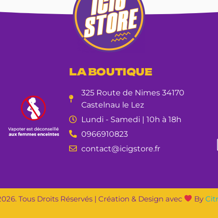
LA BOUTIQUE
325 Route de Nimes 34170
Castelnau le Lez
Lundi - Samedi | 10h à 18h
0966910823
contact@icigstore.fr
026. Tous Droits Réservés | Création & Design avec
By
Cit