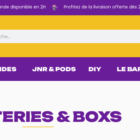
 disponible en 2H
Profitez de la livraison offerte dès 29
IDES
JNR & PODS
DIY
LE BA
ERIES & BOXS