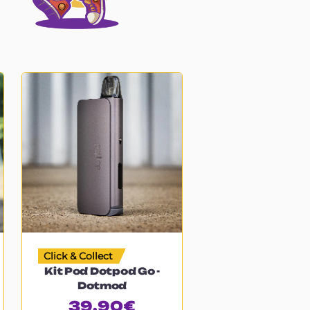
Click & Collect
Kit Pod Dotpod Go -
Dotmod
39.90
€