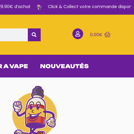
.90€ d’achat
Click & Collect votre commande disponible 
0.00
€
R A VAPE
NOUVEAUTÉS