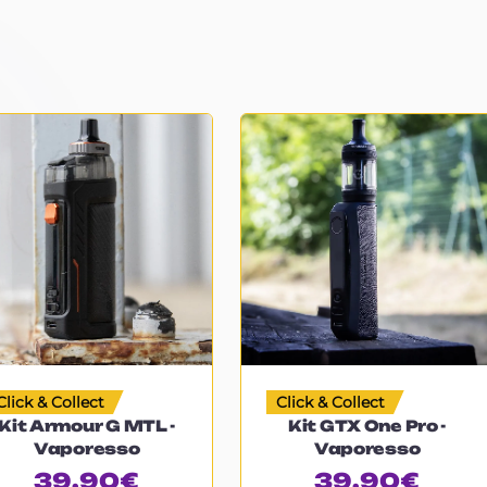
Click & Collect
Click & Collect
Kit Armour G MTL -
Kit GTX One Pro -
Vaporesso
Vaporesso
39.90
€
39.90
€