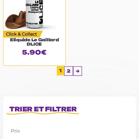
Click & Collect
Eliquide Le Gaillard
DLICE
5.90
€
1
2
→
TRIER ET FILTRER
Prix