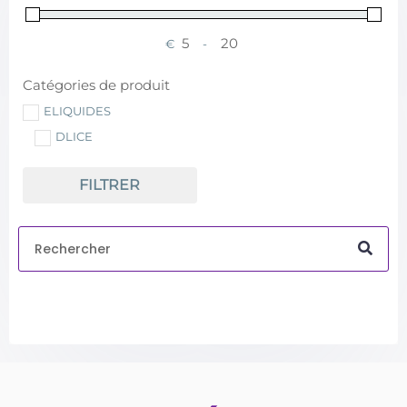
€
-
Minimum Price
Maximum Price
Catégories de produit
ELIQUIDES
DLICE
FILTRER