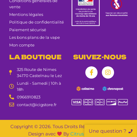
Conditions générales de
vente
Mentions légales
Politique de confidentialité
Paiement sécurisé
Les bons plans de la vape
Mon compte
LA BOUTIQUE
SUIVEZ-NOUS
325 Route de Nimes
34170 Castelnau le Lez
Lundi - Samedi | 10h à
18h
0966910823
contact@icigstore.fr
Copyright © 2026. Tous Droits Réservés | Création &
Une question ?
Design avec
By
Citrus Agence