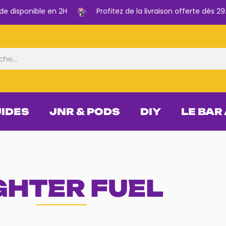
isponible en 2H
Profitez de la livraison offerte dès 29.9
UIDES
JNR & PODS
DIY
LE BAR
GHTER FUEL