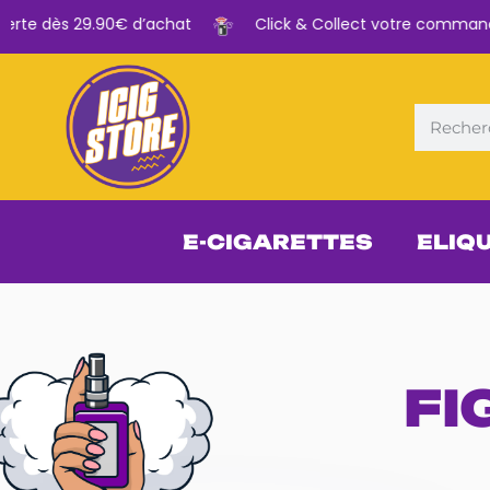
erte dès 29.90€ d’achat
Click & Collect votre commande d
E-CIGARETTES
ELIQ
FI