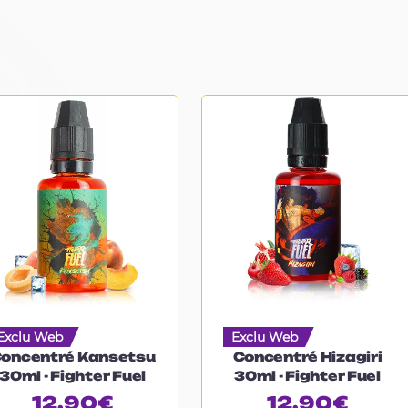
Exclu Web
Exclu Web
oncentré Kansetsu
Concentré Hizagiri
30ml - Fighter Fuel
30ml - Fighter Fuel
12.90
€
12.90
€