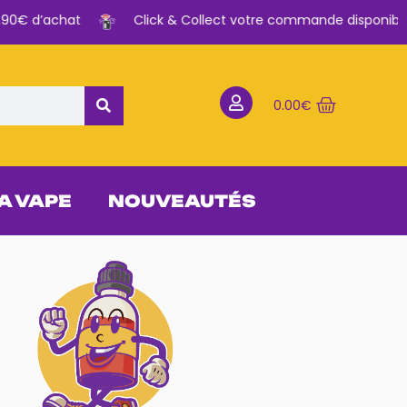
0€ d’achat
Click & Collect votre commande disponible en
0.00
€
 A VAPE
NOUVEAUTÉS