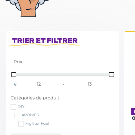
TRIER ET FILTRER
Prix
€
-
Minimum Price
Maximum Price
Catégories de produit
DIY
ARÔMES
C
Fighter Fuel