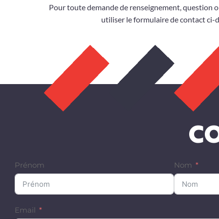
Pour toute demande de renseignement, question o
utiliser le formulaire de contact ci-
CO
Prénom
Nom
Email