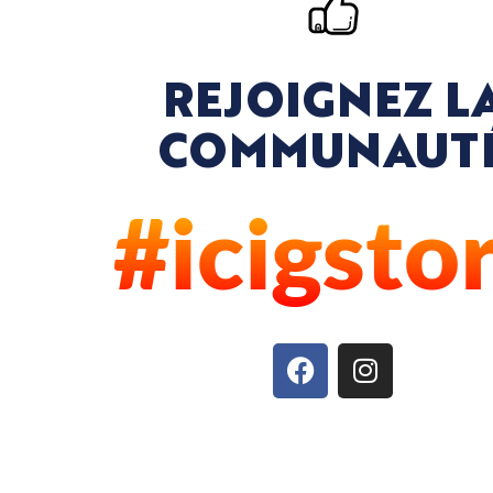
REJOIGNEZ L
COMMUNAUT
#icigsto