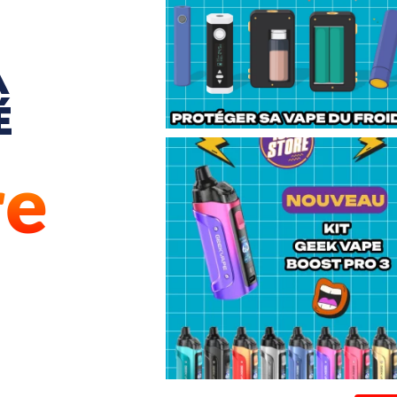
A
É
re