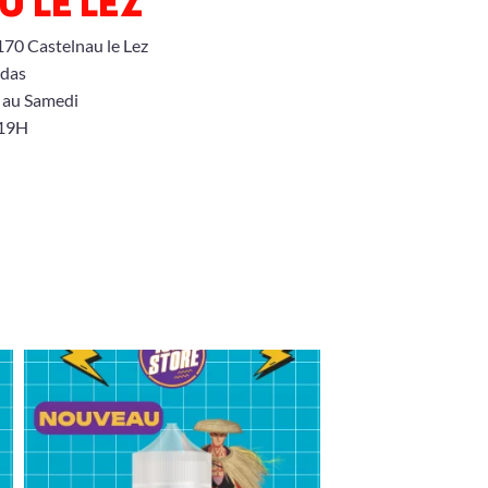
 LE LEZ
170 Castelnau le Lez
idas
 au Samedi
 19H