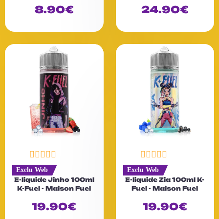
0
0
8.90
€
24.90
€
s
s
u
u
r
r
5
5
N
N
Exclu Web
Exclu Web
o
o
E-liquide Jinho 100ml
E-liquide Zia 100ml K-
t
t
K-Fuel - Maison Fuel
Fuel - Maison Fuel
e
e
0
0
19.90
€
19.90
€
s
s