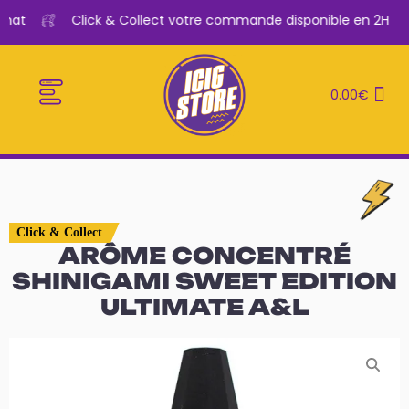
hat
Click & Collect votre commande disponible en 2H
0.00
€
E-CIGARETTES
LE BAR A VAPE
Click & Collect
ARÔME CONCENTRÉ
SHINIGAMI SWEET EDITION
ULTIMATE A&L