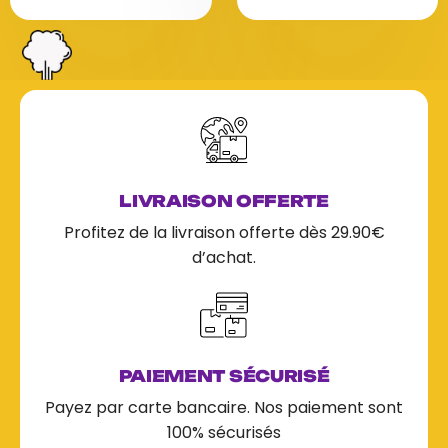
u
u
r
r
5
5
LIVRAISON OFFERTE
Profitez de la livraison offerte dès 29.90€
d’achat.
PAIEMENT SÉCURISÉ
Payez par carte bancaire. Nos paiement sont
100% sécurisés