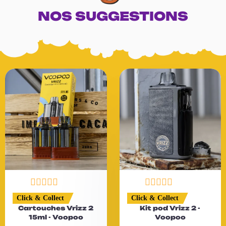
NOS SUGGESTIONS
N
N
Click & Collect
Click & Collect
o
o
Cartouches Vrizz 2
Kit pod Vrizz 2 -
t
t
15ml - Voopoo
Voopoo
e
e