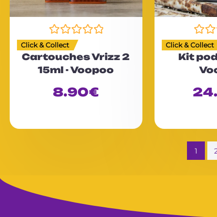
N
N
Click & Collect
Click & Collect
o
o
Cartouches Vrizz 2
Kit pod
t
t
15ml - Voopoo
Vo
e
e
0
0
8.90
€
24
s
s
u
u
r
r
5
5
1