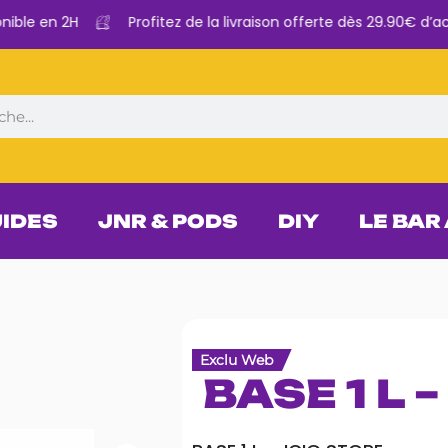
e en 2H
Profitez de la livraison offerte dès 29.90€ d’achat
UIDES
JNR & PODS
DIY
LE BAR
Exclu Web
BASE 1 L 