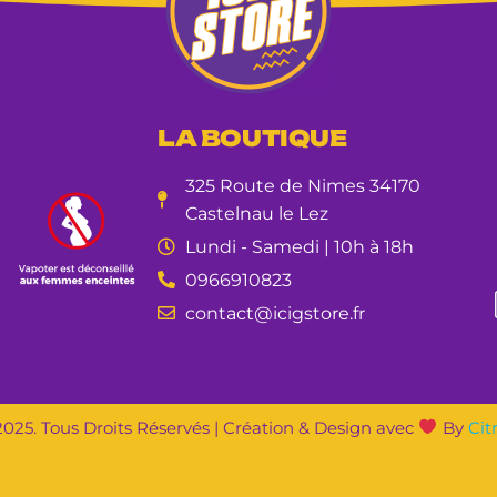
LA BOUTIQUE
325 Route de Nimes 34170
Castelnau le Lez
Lundi - Samedi | 10h à 18h
0966910823
contact@icigstore.fr
025. Tous Droits Réservés | Création & Design avec
By
Cit