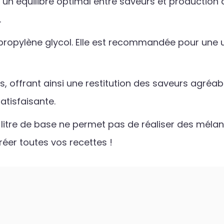
 un équilibre optimal entre saveurs et production 
.
 propylène glycol. Elle est recommandée pour une u
, offrant ainsi une restitution des saveurs agréabl
atisfaisante.
n litre de base ne permet pas de réaliser des mélan
réer toutes vos recettes !