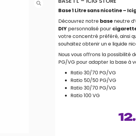
BASE 1 L – ICIG STORE
Base 1 Litre sans nicotine –
Ici
Découvrez notre
base
neutre d’
DIY
personnalisé pour
cigarett
votre concentré préféré, ainsi q
souhaitez obtenir un e liquide nic
Nous vous offrons la possibilité d
PG/VG pour adapter la base à v
Ratio 30/70 PG/VG
Ratio 50/50 PG/VG
Ratio 30/70 PG/VG
Ratio 100 VG
12