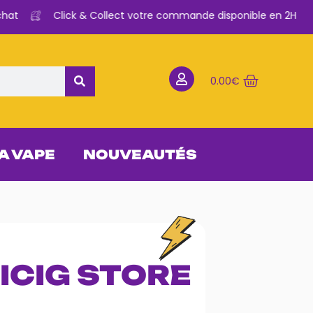
Click & Collect votre commande disponible en 2H
0.00
€
 A VAPE
NOUVEAUTÉS
– ICIG STORE