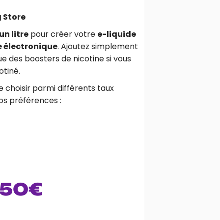
g Store
un litre
pour créer votre
e-liquide
e électronique
. Ajoutez simplement
ue des boosters de nicotine si vous
otiné.
e choisir parmi différents taux
os préférences :
.50
€