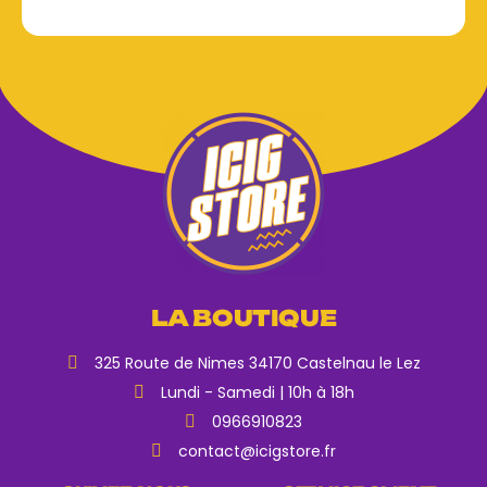
LA BOUTIQUE
325 Route de Nimes 34170 Castelnau le Lez
Lundi - Samedi | 10h à 18h
0966910823
contact@icigstore.fr