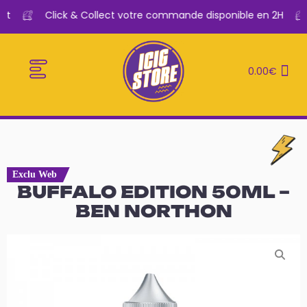
t
Click & Collect votre commande disponible en 2H
0.00
€
E-CIGARETTES
LE BAR A VAPE
Exclu Web
BUFFALO EDITION 50ML –
BEN NORTHON