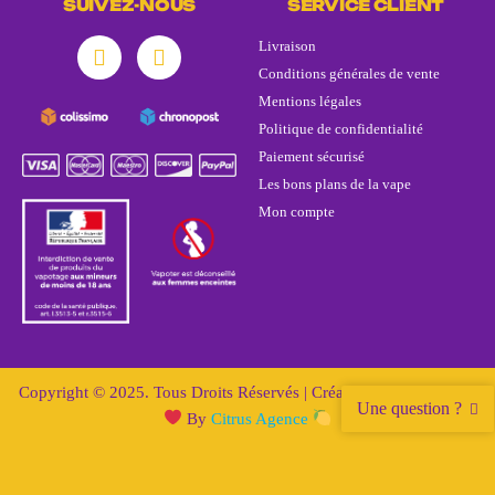
SUIVEZ-NOUS
SERVICE CLIENT
Livraison
Conditions générales de vente
Mentions légales
Politique de confidentialité
Paiement sécurisé
Les bons plans de la vape
Mon compte
Copyright © 2025. Tous Droits Réservés | Création & Design avec
Une question ?
By
Citrus Agence