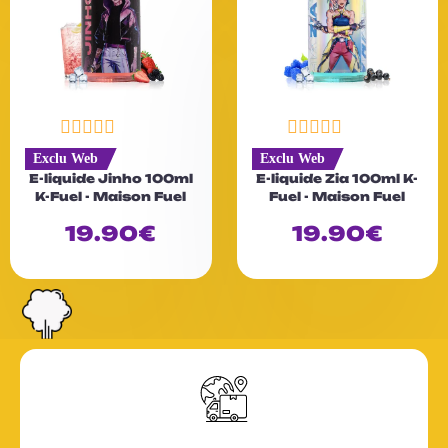
N
N
Exclu Web
Exclu Web
o
o
E-liquide Jinho 100ml
E-liquide Zia 100ml K-
t
t
K-Fuel - Maison Fuel
Fuel - Maison Fuel
e
e
0
0
19.90
€
19.90
€
s
s
u
u
r
r
5
5