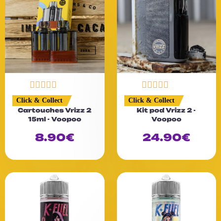
N
N
Click & Collect
Click & Collect
o
o
Cartouches Vrizz 2
Kit pod Vrizz 2 -
t
t
15ml - Voopoo
Voopoo
e
e
0
0
8.90
€
24.90
€
s
s
u
u
r
r
5
5