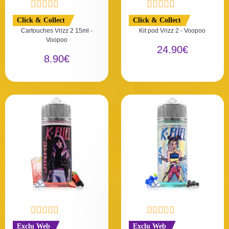
N
N
Click & Collect
Click & Collect
o
o
Cartouches Vrizz 2 15ml -
Kit pod Vrizz 2 - Voopoo
t
t
Voopoo
e
e
24.90
€
0
0
8.90
€
s
s
u
u
r
r
5
5
N
N
Exclu Web
Exclu Web