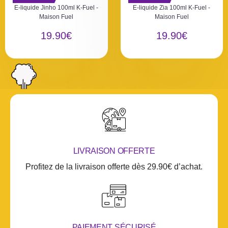
o
o
E-liquide Jinho 100ml K-Fuel -
E-liquide Zia 100ml K-Fuel -
t
t
Maison Fuel
Maison Fuel
e
e
0
0
19.90
€
19.90
€
s
s
u
u
r
r
5
5
LIVRAISON OFFERTE
Profitez de la livraison offerte dès 29.90€ d’achat.
PAIEMENT SÉCURISÉ