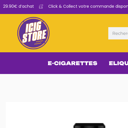
 29.90€ d’achat
Click & Collect votre commande disponibl
E-CIGARETTES
ELIQ