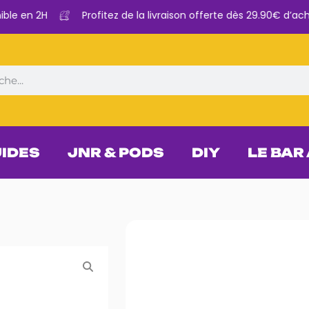
e en 2H
Profitez de la livraison offerte dès 29.90€ d’achat
UIDES
JNR & PODS
DIY
LE BAR