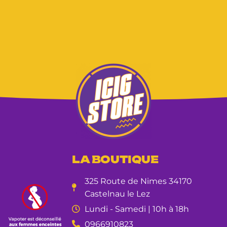
LA BOUTIQUE
325 Route de Nimes 34170
Castelnau le Lez
Lundi - Samedi | 10h à 18h
0966910823