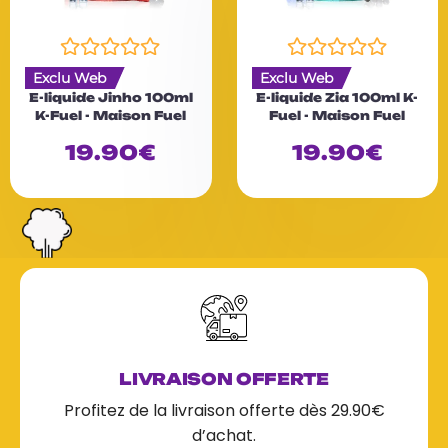
N
N
Exclu Web
Exclu Web
o
o
E-liquide Jinho 100ml
E-liquide Zia 100ml K-
t
t
K-Fuel - Maison Fuel
Fuel - Maison Fuel
e
e
0
0
19.90
€
19.90
€
s
s
u
u
r
r
5
5
LIVRAISON OFFERTE
Profitez de la livraison offerte dès 29.90€
d’achat.