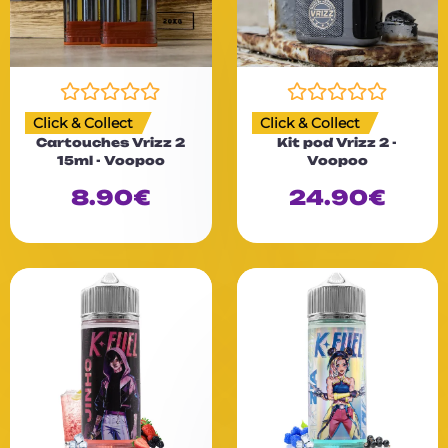
N
N
Click & Collect
Click & Collect
o
o
Cartouches Vrizz 2
Kit pod Vrizz 2 -
t
t
15ml - Voopoo
Voopoo
e
e
0
0
8.90
€
24.90
€
s
s
u
u
r
r
5
5