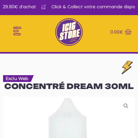
s 29.90€ d’achat
Click & Collect votre commande disponib
0.00
€
E-CIGARETTES
LE BAR A VAPE
Exclu Web
CONCENTRÉ DREAM 30ML