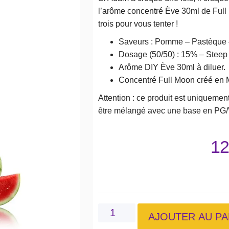
l’arôme concentré Ève 30ml de Full 
trois pour vous tenter !
Saveurs : Pomme – Pastèque 
Dosage (50/50) : 15% – Steep :
Arôme DIY Ève 30ml à diluer.
Concentré Full Moon créé en M
Attention : ce produit est uniquement
être mélangé avec une base en PG/
12
AJOUTER AU PA