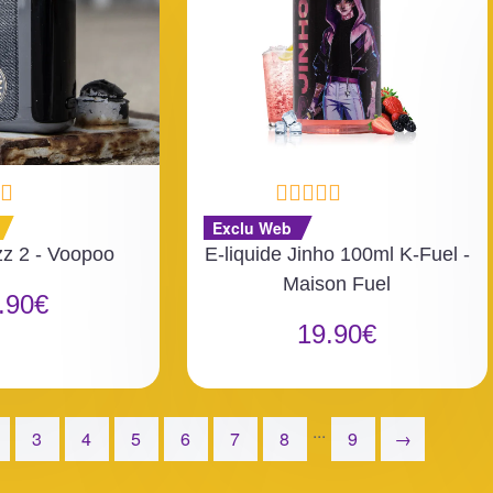
N
Exclu Web
o
zz 2 - Voopoo
E-liquide Jinho 100ml K-Fuel -
t
Maison Fuel
e
.90
€
0
19.90
€
s
u
r
5
...
3
4
5
6
7
8
9
→