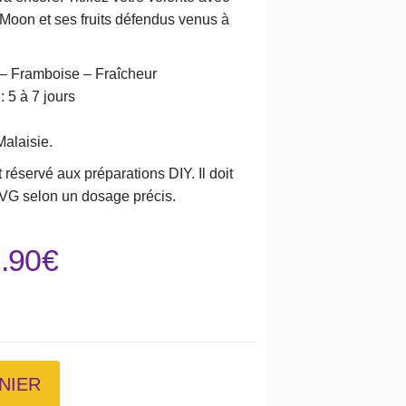
Moon et ses fruits défendus venus à
– Framboise – Fraîcheur
 5 à 7 jours
alaisie.
 réservé aux préparations DIY. Il doit
VG selon un dosage précis.
.90
€
NIER