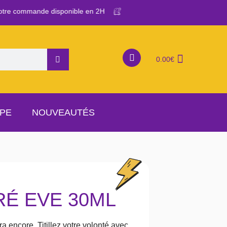
tre commande disponible en 2H
0.00
€
APE
NOUVEAUTÉS
É EVE 30ML
a encore. Titillez votre volonté avec