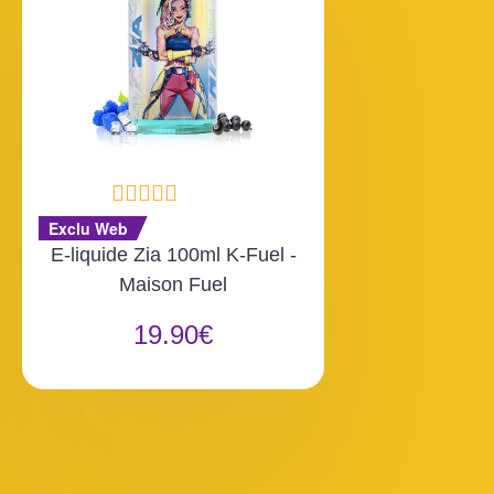
N
Exclu Web
o
E-liquide Zia 100ml K-Fuel -
t
Maison Fuel
e
0
19.90
€
s
u
r
5