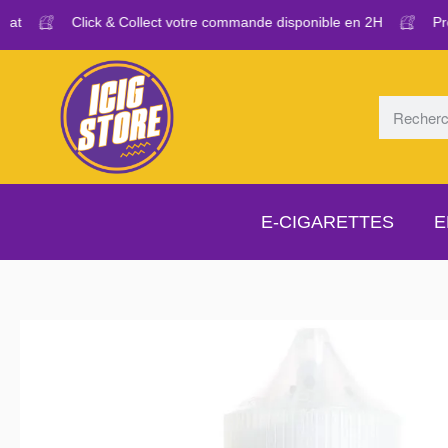
t
Click & Collect votre commande disponible en 2H
Profi
E-CIGARETTES
E