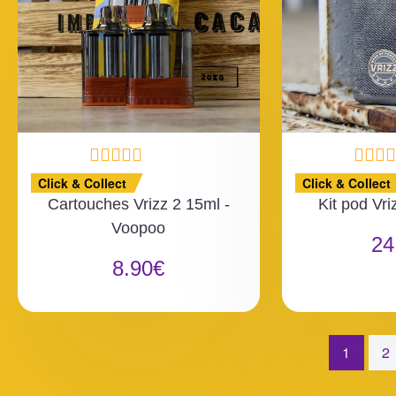
N
N
Click & Collect
Click & Collect
o
o
Cartouches Vrizz 2 15ml -
Kit pod Vri
t
t
Voopoo
e
e
24
0
0
8.90
€
s
s
u
u
r
r
5
5
1
2