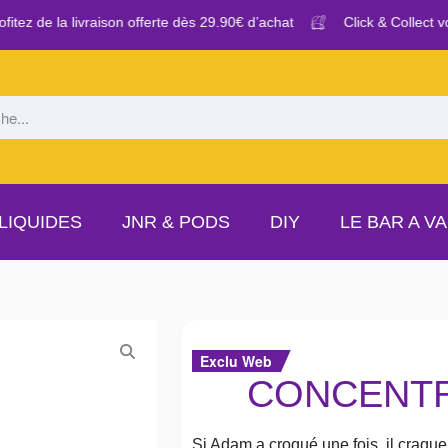
tez de la livraison offerte dès 29.90€ d’achat
Click & Collect vo
LIQUIDES
JNR & PODS
DIY
LE BAR A V
Exclu Web
CONCENTR
Si Adam a croqué une fois, il craquer