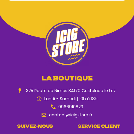
LA BOUTIQUE
325 Route de Nimes 34170 Castelnau le Lez
Lundi - Samedi | 10h à 18h
0966910823
contact@icigstore.fr
SUIVEZ-NOUS
SERVICE CLIENT