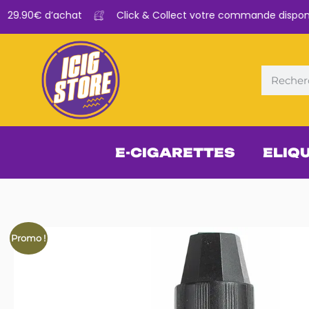
 29.90€ d’achat
Click & Collect votre commande disponibl
E-CIGARETTES
ELIQ
Promo !