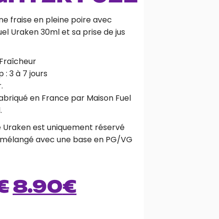
e fraise en pleine poire avec
el Uraken 30ml et sa prise de jus
 Fraîcheur
: 3 à 7 jours
.
briqué en France par Maison Fuel
.
é Uraken est uniquement réservé
tre mélangé avec une base en PG/VG
€
8.90
€