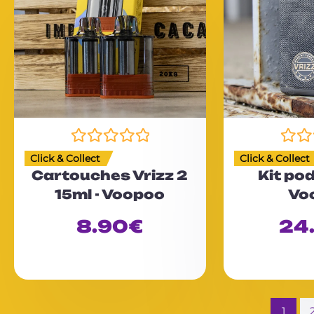
N
N
Click & Collect
Click & Collect
o
o
Cartouches Vrizz 2
Kit pod
t
t
15ml - Voopoo
Vo
e
e
0
0
8.90
€
24
s
s
u
u
r
r
5
5
1