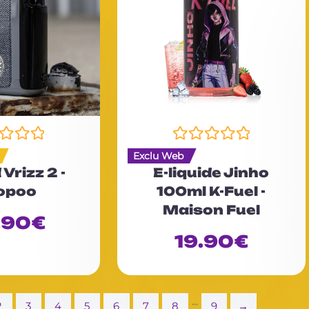
N
Exclu Web
o
 Vrizz 2 -
E-liquide Jinho
t
opoo
100ml K-Fuel -
e
Maison Fuel
0
.90
€
s
u
19.90
€
r
5
...
2
3
4
5
6
7
8
9
→