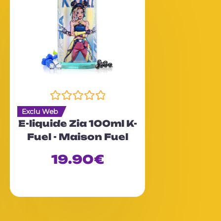
N
Exclu Web
o
E-liquide Zia 100ml K-
t
Fuel - Maison Fuel
e
0
19.90
€
s
u
r
5