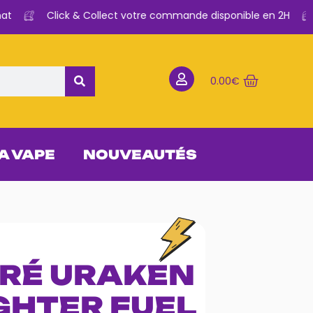
Click & Collect votre commande disponible en 2H
0.00
€
 A VAPE
NOUVEAUTÉS
RÉ URAKEN
GHTER FUEL