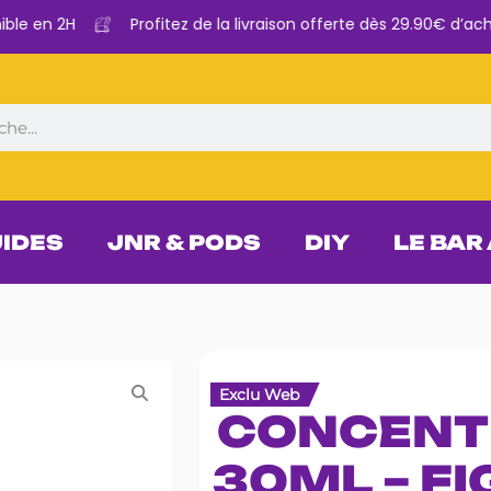
e en 2H
Profitez de la livraison offerte dès 29.90€ d’achat
UIDES
JNR & PODS
DIY
LE BAR
Exclu Web
CONCENT
30ML – FI