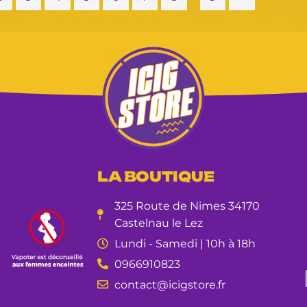
LA BOUTIQUE
325 Route de Nimes 34170
Castelnau le Lez
Lundi - Samedi | 10h à 18h
0966910823
contact@icigstore.fr