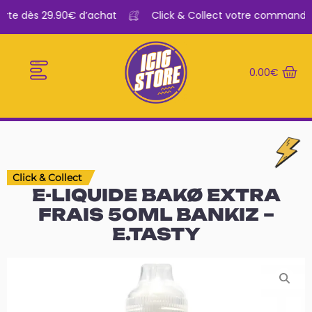
ferte dès 29.90€ d’achat
Click & Collect votre commande d
0.00
€
E-CIGARETTES
LE BAR A VAPE
Click & Collect
E-LIQUIDE BAKØ EXTRA
FRAIS 50ML BANKIZ –
E.TASTY