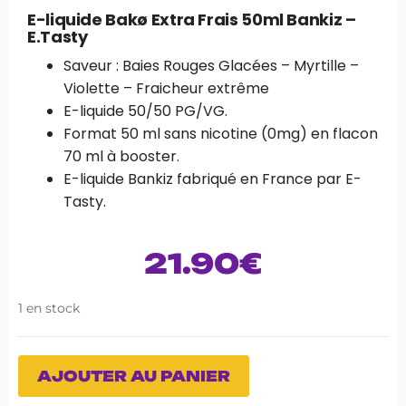
E-liquide Bakø Extra Frais 50ml Bankiz –
E.Tasty
Saveur : Baies Rouges Glacées – Myrtille –
Violette – Fraicheur extrême
E-liquide 50/50 PG/VG.
Format 50 ml sans nicotine (0mg) en flacon
70 ml à booster.
E-liquide Bankiz fabriqué en France par E-
Tasty.
21.90
€
1 en stock
AJOUTER AU PANIER