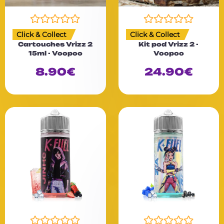
N
N
Click & Collect
Click & Collect
o
o
Cartouches Vrizz 2
Kit pod Vrizz 2 -
t
t
15ml - Voopoo
Voopoo
e
e
0
0
8.90
€
24.90
€
s
s
u
u
r
r
5
5