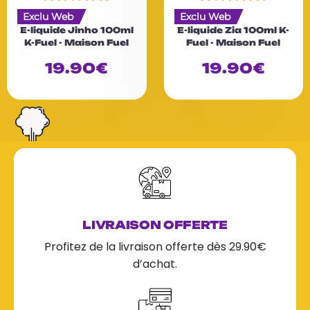
N
N
Exclu Web
Exclu Web
o
o
E-liquide Jinho 100ml
E-liquide Zia 100ml K-
t
t
K-Fuel - Maison Fuel
Fuel - Maison Fuel
e
e
0
0
19.90
€
19.90
€
s
s
u
u
r
r
5
5
LIVRAISON OFFERTE
Profitez de la livraison offerte dès 29.90€
d’achat.