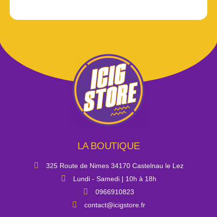
LA BOUTIQUE
325 Route de Nimes 34170 Castelnau le Lez
Lundi - Samedi | 10h à 18h
0966910823
contact@icigstore.fr