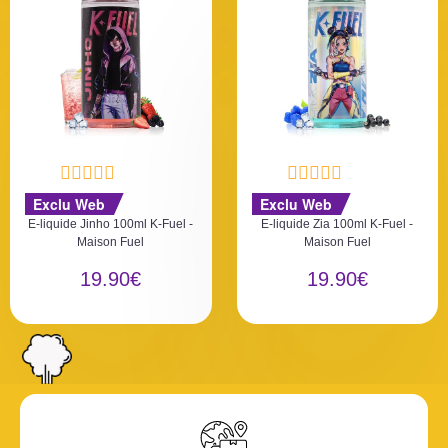
N
N
Exclu Web
Exclu Web
o
o
E-liquide Jinho 100ml K-Fuel -
E-liquide Zia 100ml K-Fuel -
t
t
Maison Fuel
Maison Fuel
e
e
0
0
19.90
€
19.90
€
s
s
u
u
r
r
5
5