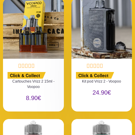
N
N
Click & Collect
Click & Collect
o
o
Cartouches Vrizz 2 15ml -
Kit pod Vrizz 2 - Voopoo
t
t
Voopoo
e
e
24.90
€
0
0
8.90
€
s
s
u
u
r
r
5
5