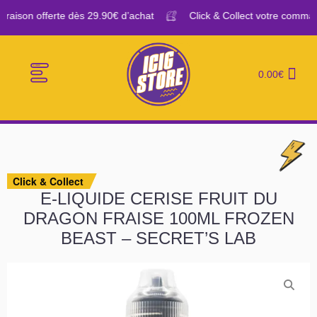
ivraison offerte dès 29.90€ d’achat
Click & Collect votre comman
0.00
€
E-CIGARETTES
LE BAR A VAPE
Click & Collect
E-LIQUIDE CERISE FRUIT DU
DRAGON FRAISE 100ML FROZEN
BEAST – SECRET’S LAB