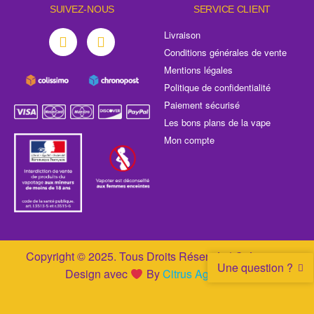
SUIVEZ-NOUS
SERVICE CLIENT
Livraison
Conditions générales de vente
Mentions légales
Politique de confidentialité
Paiement sécurisé
Les bons plans de la vape
Mon compte
Copyright © 2025. Tous Droits Réservés | Création &
Une question ?
Design avec
By
Citrus Agence