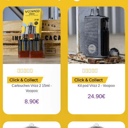
N
N
Click & Collect
Click & Collect
o
o
Cartouches Vrizz 2 15ml -
Kit pod Vrizz 2 - Voopoo
t
t
Voopoo
e
e
24.90
€
0
0
8.90
€
s
s
u
u
r
r
5
5