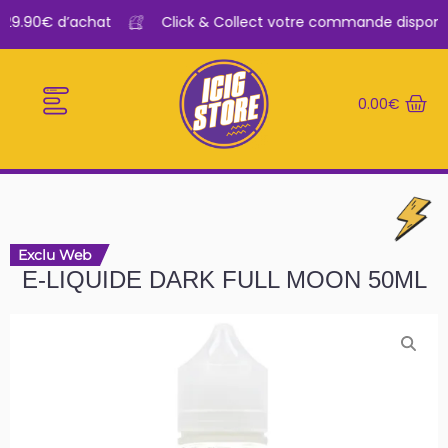
 29.90€ d’achat
Click & Collect votre commande disponibl
0.00
€
E-CIGARETTES
LE BAR A VAPE
Exclu Web
E-LIQUIDE DARK FULL MOON 50ML