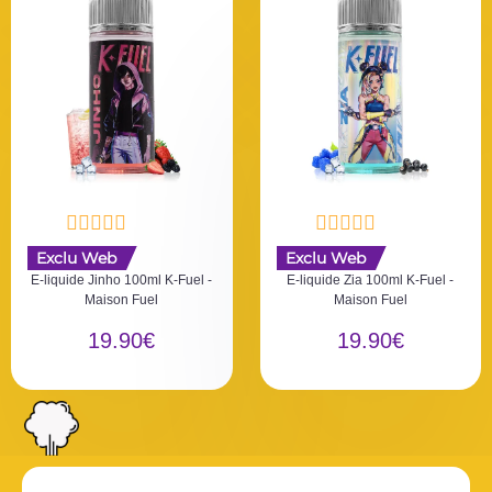
N
N
Exclu Web
Exclu Web
o
o
E-liquide Jinho 100ml K-Fuel -
E-liquide Zia 100ml K-Fuel -
t
t
Maison Fuel
Maison Fuel
e
e
0
0
19.90
€
19.90
€
s
s
u
u
r
r
5
5