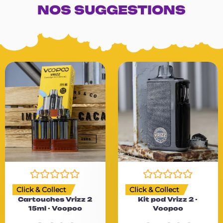
NOS SUGGESTIONS
N
N
Click & Collect
Click & Collect
o
o
Cartouches Vrizz 2
Kit pod Vrizz 2 -
t
t
15ml - Voopoo
Voopoo
e
e