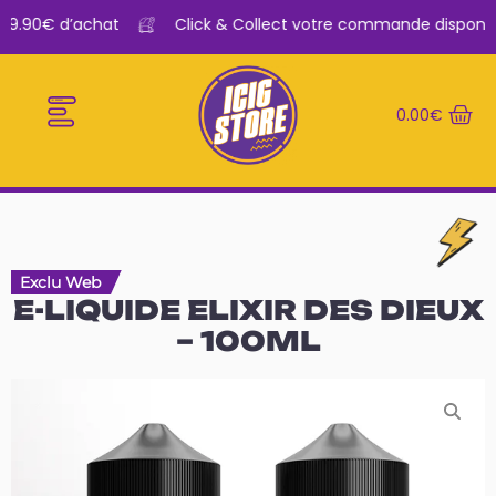
29.90€ d’achat
Click & Collect votre commande disponibl
0.00
€
E-CIGARETTES
LE BAR A VAPE
Exclu Web
E-LIQUIDE ELIXIR DES DIEUX
– 100ML