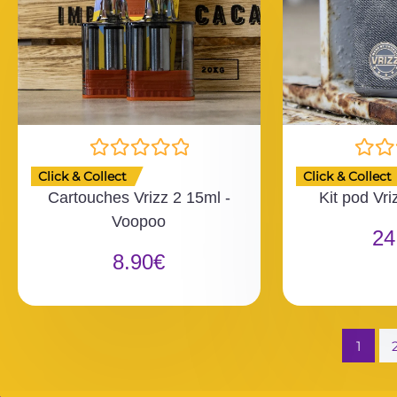
N
N
Click & Collect
Click & Collect
o
o
Cartouches Vrizz 2 15ml -
Kit pod Vri
t
t
Voopoo
e
e
24
0
0
8.90
€
s
s
u
u
r
r
5
5
1