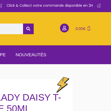
Click & Collect votre commande disponible en 2H
0.00
€
APE
NOUVEAUTÉS
LADY DAISY T-
E 50ML