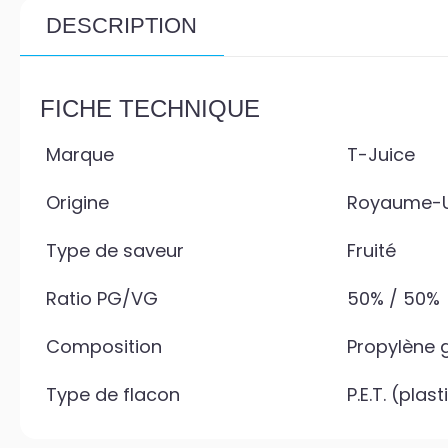
DESCRIPTION
FICHE TECHNIQUE
Marque
T-Juice
Origine
Royaume-U
Type de saveur
Fruité
Ratio PG/VG
50% / 50%
Composition
Propylène g
Type de flacon
P.E.T. (plas