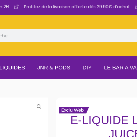
H
Profitez de la livraison offerte dès 29.90€ d’achat
LIQUIDES
JNR & PODS
DIY
LE BAR A V
Exclu Web
E-LIQUIDE 
JUIC