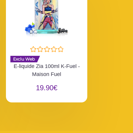
N
Exclu Web
o
E-liquide Zia 100ml K-Fuel -
t
Maison Fuel
e
0
19.90
€
s
u
r
5