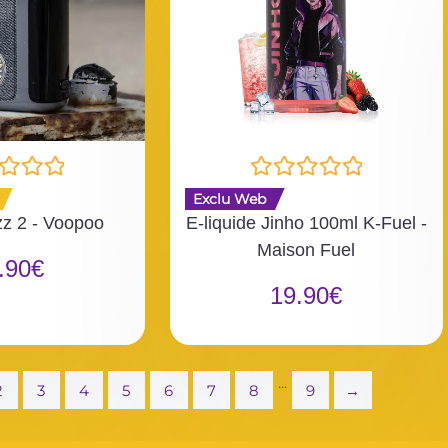
N
Exclu Web
o
zz 2 - Voopoo
E-liquide Jinho 100ml K-Fuel -
t
Maison Fuel
e
.90
€
0
19.90
€
s
u
r
5
...
2
3
4
5
6
7
8
9
→