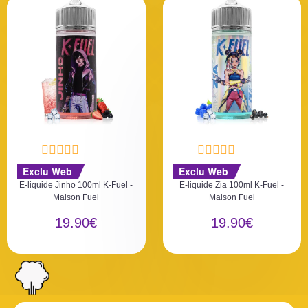
N
N
Exclu Web
Exclu Web
o
o
E-liquide Jinho 100ml K-Fuel -
E-liquide Zia 100ml K-Fuel -
t
t
Maison Fuel
Maison Fuel
e
e
0
0
19.90
€
19.90
€
s
s
u
u
r
r
5
5