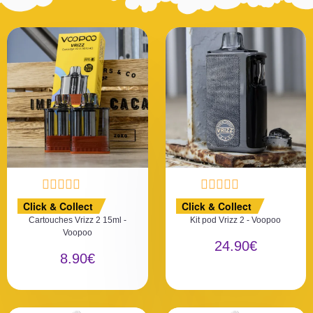
N
N
Click & Collect
Click & Collect
o
o
Cartouches Vrizz 2 15ml -
Kit pod Vrizz 2 - Voopoo
t
t
Voopoo
e
e
24.90
€
0
0
8.90
€
s
s
u
u
r
r
5
5