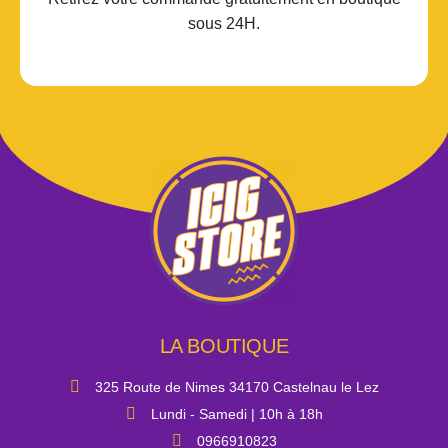
sous 24H.
LA BOUTIQUE
325 Route de Nimes 34170 Castelnau le Lez
Lundi - Samedi | 10h à 18h
0966910823