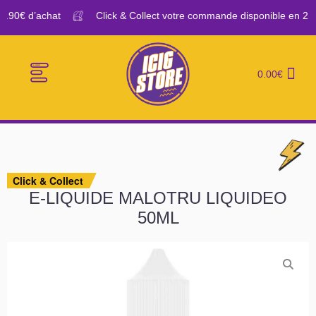
9.90€ d’achat
Click & Collect votre commande disponible en 2H
0.00
€
E-CIGARETTES
LE BAR A VAPE
Click & Collect
E-LIQUIDE MALOTRU LIQUIDEO
50ML