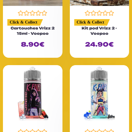
N
N
Click & Collect
Click & Collect
o
o
Cartouches Vrizz 2
Kit pod Vrizz 2 -
t
t
15ml - Voopoo
Voopoo
e
e
0
0
8.90
€
24.90
€
s
s
u
u
r
r
5
5