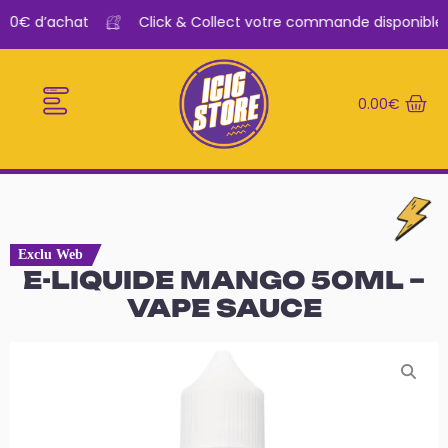
.90€ d’achat
Click & Collect votre commande disponible e
0.00
€
E-CIGARETTES
LE BAR A VAPE
Exclu Web
E-LIQUIDE MANGO 50ML –
VAPE SAUCE