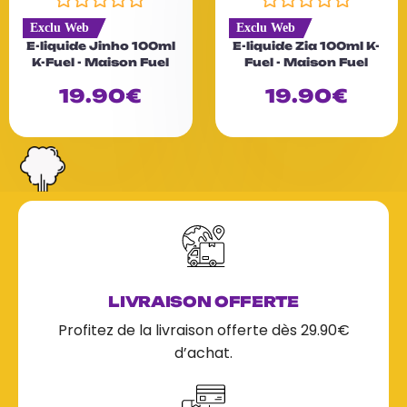
N
N
Exclu Web
Exclu Web
o
o
E-liquide Jinho 100ml
E-liquide Zia 100ml K-
t
t
K-Fuel - Maison Fuel
Fuel - Maison Fuel
e
e
0
0
19.90
€
19.90
€
s
s
u
u
r
r
5
5
LIVRAISON OFFERTE
Profitez de la livraison offerte dès 29.90€
d’achat.