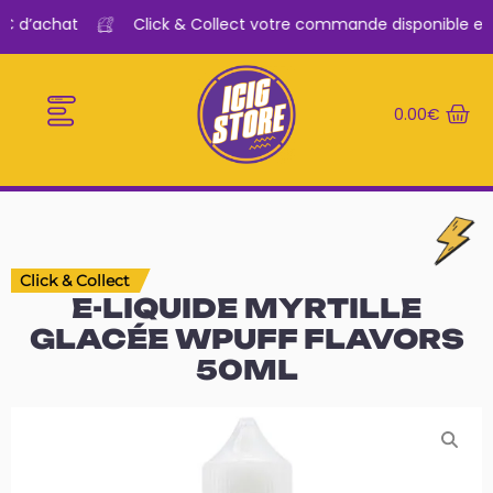
€ d’achat
Click & Collect votre commande disponible en 
0.00
€
E-CIGARETTES
LE BAR A VAPE
Click & Collect
E-LIQUIDE MYRTILLE
GLACÉE WPUFF FLAVORS
50ML