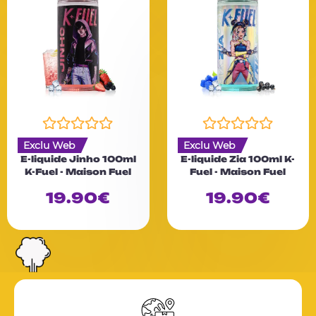
N
N
Exclu Web
Exclu Web
o
o
E-liquide Jinho 100ml
E-liquide Zia 100ml K-
t
t
K-Fuel - Maison Fuel
Fuel - Maison Fuel
e
e
0
0
19.90
€
19.90
€
s
s
u
u
r
r
5
5