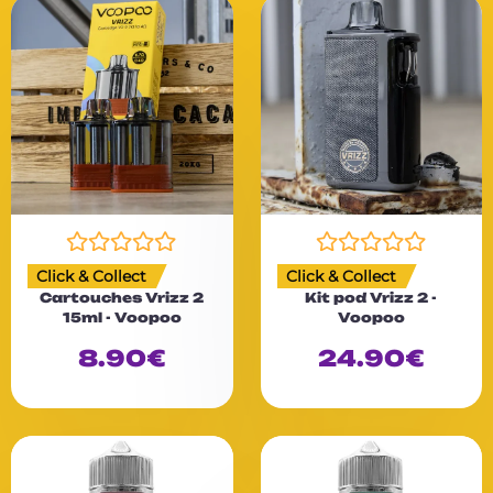
N
N
Click & Collect
Click & Collect
o
o
Cartouches Vrizz 2
Kit pod Vrizz 2 -
t
t
15ml - Voopoo
Voopoo
e
e
0
0
8.90
€
24.90
€
s
s
u
u
r
r
5
5