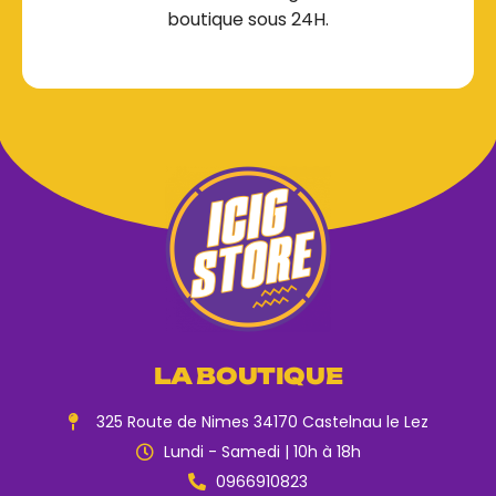
boutique sous 24H.
LA BOUTIQUE
325 Route de Nimes 34170 Castelnau le Lez
Lundi - Samedi | 10h à 18h
0966910823