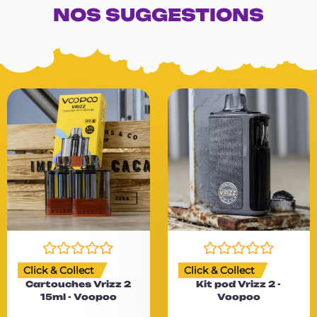
NOS SUGGESTIONS
N
N
Click & Collect
Click & Collect
o
o
Cartouches Vrizz 2
Kit pod Vrizz 2 -
t
t
15ml - Voopoo
Voopoo
e
e