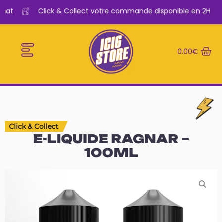
hat
Click & Collect votre commande disponible en 2H
0.00
€
E-CIGARETTES
LE BAR A VAPE
Click & Collect
E-LIQUIDE RAGNAR –
100ML