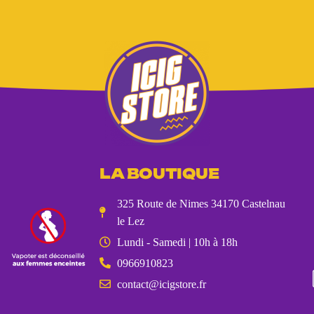
LA BOUTIQUE
325 Route de Nimes 34170 Castelnau
le Lez
Lundi - Samedi | 10h à 18h
0966910823
contact@icigstore.fr