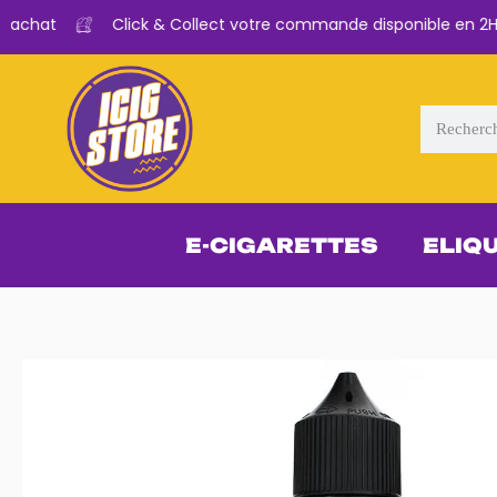
achat
Click & Collect votre commande disponible en 2H
E-CIGARETTES
ELIQ