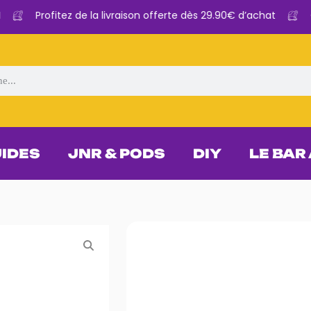
Profitez de la livraison offerte dès 29.90€ d’achat
Cl
UIDES
JNR & PODS
DIY
LE BAR