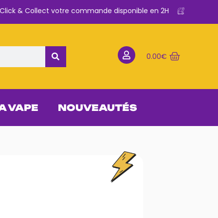
ick & Collect votre commande disponible en 2H
0.00
€
 A VAPE
NOUVEAUTÉS