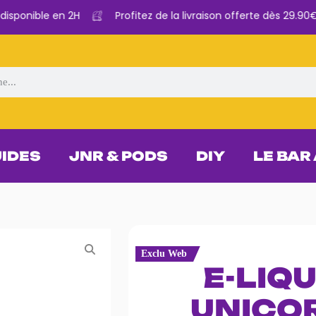
ponible en 2H
Profitez de la livraison offerte dès 29.90€ d
UIDES
JNR & PODS
DIY
LE BAR
Exclu Web
E-LIQ
UNICO