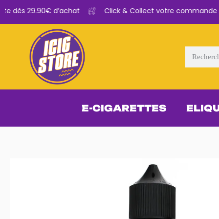
te dès 29.90€ d’achat
Click & Collect votre commande dis
E-CIGARETTES
ELIQ