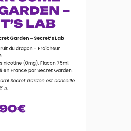
GARDEN –
T’S LAB
cret Garden – Secret’s Lab
Fruit du dragon – Fraîcheur
G.
 nicotine (0mg). Flacon 75ml.
qué en France par Secret Garden.
50ml Secret Garden est conseillé
8 ꭥ.
.90
€