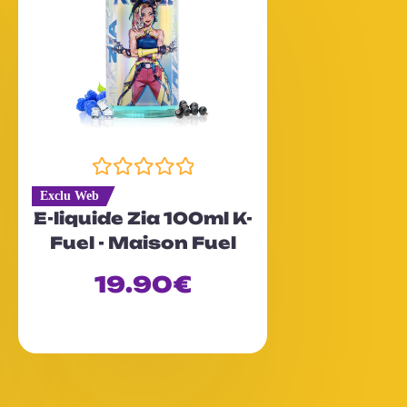
N
Exclu Web
o
E-liquide Zia 100ml K-
t
Fuel - Maison Fuel
e
0
19.90
€
s
u
r
5