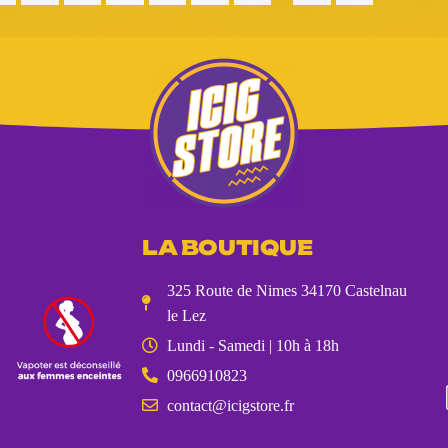
LA BOUTIQUE
325 Route de Nimes 34170 Castelnau
le Lez
Lundi - Samedi | 10h à 18h
0966910823
contact@icigstore.fr