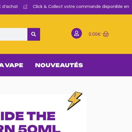
’achat
Click & Collect votre commande disponible en 2H
0.00
€
 A VAPE
NOUVEAUTÉS
UIDE THE
RN 50ML