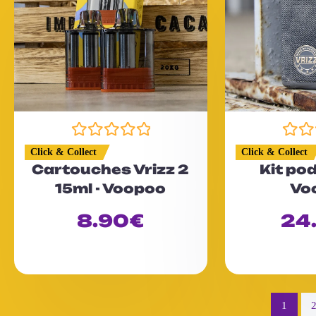
N
N
Click & Collect
Click & Collect
o
o
Cartouches Vrizz 2
Kit pod
t
t
15ml - Voopoo
Vo
e
e
0
0
8.90
€
24
s
s
u
u
r
r
5
5
1