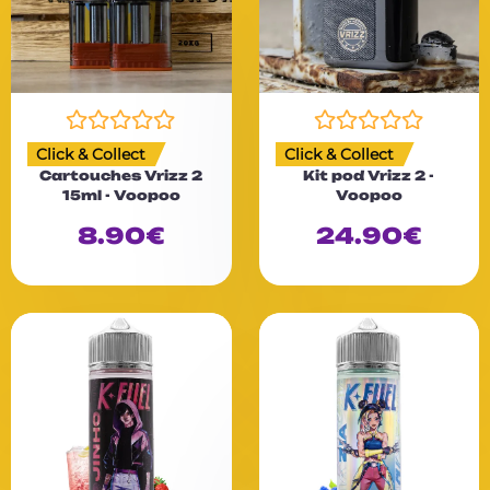
N
N
Click & Collect
Click & Collect
o
o
Cartouches Vrizz 2
Kit pod Vrizz 2 -
t
t
15ml - Voopoo
Voopoo
e
e
0
0
8.90
€
24.90
€
s
s
u
u
r
r
5
5