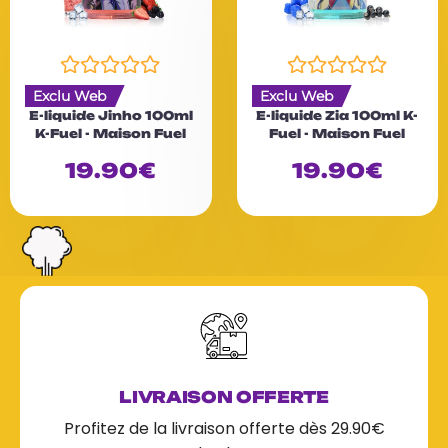
N
N
Exclu Web
Exclu Web
o
o
E-liquide Jinho 100ml
E-liquide Zia 100ml K-
t
t
K-Fuel - Maison Fuel
Fuel - Maison Fuel
e
e
0
0
19.90
€
19.90
€
s
s
u
u
r
r
5
5
LIVRAISON OFFERTE
Profitez de la livraison offerte dès 29.90€