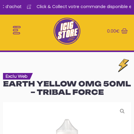
€ d’achat
Click & Collect votre commande disponible en 
0.00
€
E-CIGARETTES
LE BAR A VAPE
Exclu Web
EARTH YELLOW 0MG 50ML
– TRIBAL FORCE