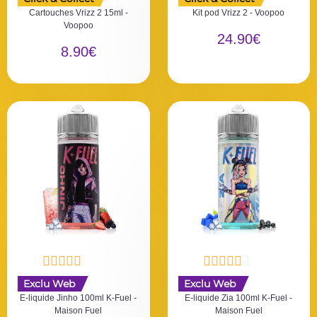
o
o
Cartouches Vrizz 2 15ml -
Kit pod Vrizz 2 - Voopoo
t
t
Voopoo
e
e
24.90
€
0
0
8.90
€
s
s
u
u
r
r
5
5
N
N
Exclu Web
Exclu Web
o
o
E-liquide Jinho 100ml K-Fuel -
E-liquide Zia 100ml K-Fuel -
t
t
Maison Fuel
Maison Fuel