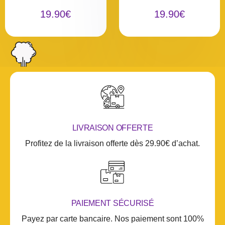
e
e
0
0
19.90
€
19.90
€
s
s
u
u
r
r
5
5
LIVRAISON OFFERTE
Profitez de la livraison offerte dès 29.90€ d’achat.
PAIEMENT SÉCURISÉ
Payez par carte bancaire. Nos paiement sont 100%