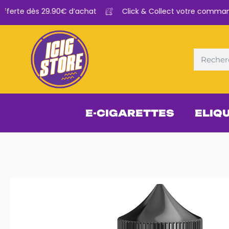
fferte dès 29.90€ d’achat
Click & Collect votre commande 
E-CIGARETTES
ELIQ