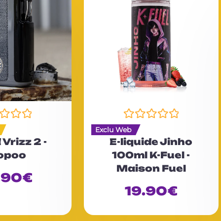
N
Exclu Web
o
 Vrizz 2 -
E-liquide Jinho
t
opoo
100ml K-Fuel -
e
Maison Fuel
0
.90
€
s
u
19.90
€
r
5