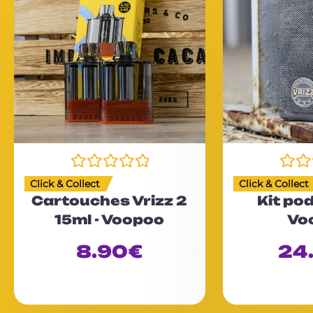
N
N
Click & Collect
Click & Collect
o
o
Cartouches Vrizz 2
Kit pod
t
t
15ml - Voopoo
Vo
e
e
0
0
8.90
€
24
s
s
u
u
r
r
5
5