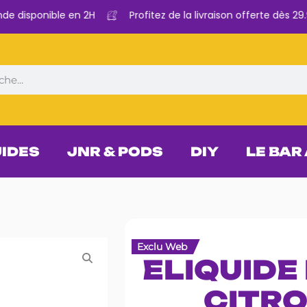
disponible en 2H
Profitez de la livraison offerte dès 29.9
UIDES
JNR & PODS
DIY
LE BAR
Exclu Web
ELIQUIDE
CITRO