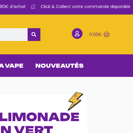
0€ d’achat
Click & Collect votre commande disponible en 
0.00
€
 A VAPE
NOUVEAUTÉS
 LIMONADE
N VERT