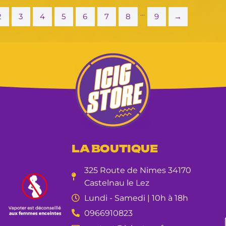
...
2
3
4
5
6
7
8
9
→
LA BOUTIQUE
325 Route de Nimes 34170
Castelnau le Lez
Lundi - Samedi | 10h à 18h
0966910823