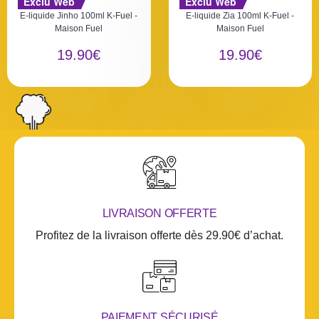
Exclu Web
Exclu Web
o
o
E-liquide Jinho 100ml K-Fuel -
E-liquide Zia 100ml K-Fuel -
t
t
Maison Fuel
Maison Fuel
e
e
0
0
19.90
€
19.90
€
s
s
u
u
r
r
5
5
LIVRAISON OFFERTE
Profitez de la livraison offerte dès 29.90€ d’achat.
PAIEMENT SÉCURISÉ