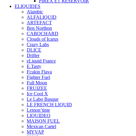
PIREX ET RÉSERVOIR
ELIQUIDES
Alambic
ALFALIQUID
ARTEFACT
Ben Northon
CABOCHARD
Clouds of Icarus
Crazy Labs
DLICE
Drifter
eLiquid France
E.Tasty
Fcukin Flava
Fighter Fuel
Full Moon
FRUIZEE
Ice Cool X
Le Labo Basque
LE FRENCH LIQUID
Lemon’time
LIQUIDEO
MAISON FUEL
Mexican Cartel
MYVAP