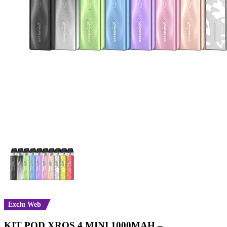
Exclu Web
KIT POD XROS 4 MINI 1000MAH –