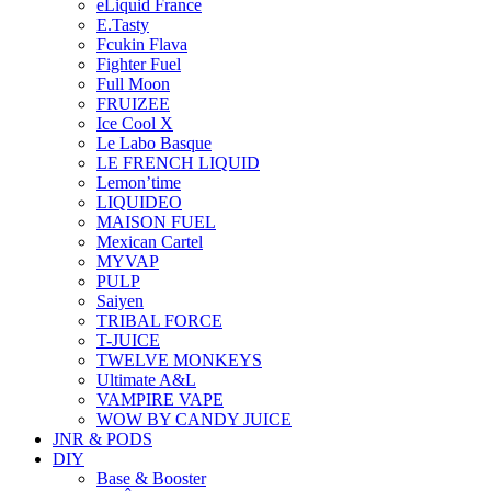
eLiquid France
E.Tasty
Fcukin Flava
Fighter Fuel
Full Moon
FRUIZEE
Ice Cool X
Le Labo Basque
LE FRENCH LIQUID
Lemon’time
LIQUIDEO
MAISON FUEL
Mexican Cartel
MYVAP
PULP
Saiyen
TRIBAL FORCE
T-JUICE
TWELVE MONKEYS
Ultimate A&L
VAMPIRE VAPE
WOW BY CANDY JUICE
JNR & PODS
DIY
Base & Booster