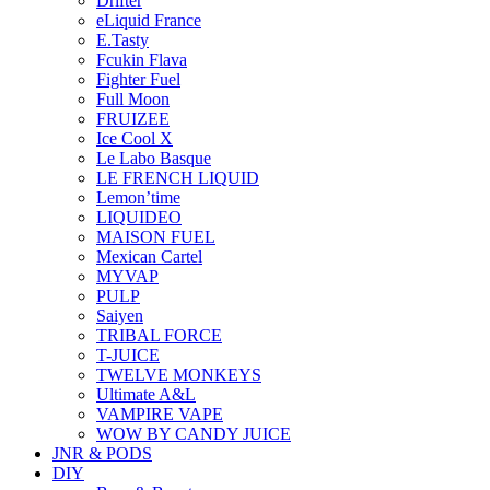
Drifter
eLiquid France
E.Tasty
Fcukin Flava
Fighter Fuel
Full Moon
FRUIZEE
Ice Cool X
Le Labo Basque
LE FRENCH LIQUID
Lemon’time
LIQUIDEO
MAISON FUEL
Mexican Cartel
MYVAP
PULP
Saiyen
TRIBAL FORCE
T-JUICE
TWELVE MONKEYS
Ultimate A&L
VAMPIRE VAPE
WOW BY CANDY JUICE
JNR & PODS
DIY