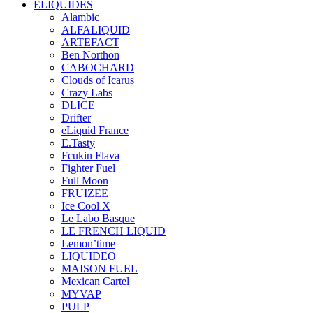
ELIQUIDES
Alambic
ALFALIQUID
ARTEFACT
Ben Northon
CABOCHARD
Clouds of Icarus
Crazy Labs
DLICE
Drifter
eLiquid France
E.Tasty
Fcukin Flava
Fighter Fuel
Full Moon
FRUIZEE
Ice Cool X
Le Labo Basque
LE FRENCH LIQUID
Lemon’time
LIQUIDEO
MAISON FUEL
Mexican Cartel
MYVAP
PULP