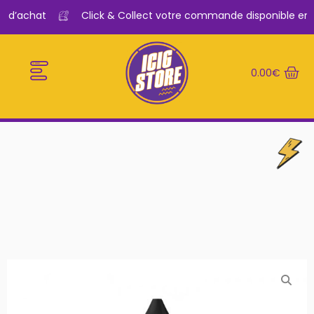
€ d’achat
Click & Collect votre commande disponible en 2
0.00
€
E-CIGARETTES
LE BAR A VAPE