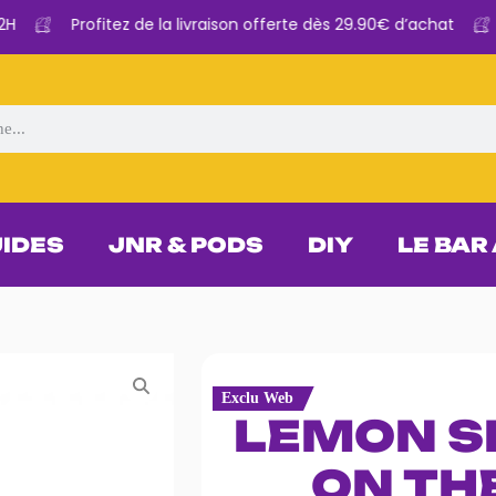
Profitez de la livraison offerte dès 29.90€ d’achat
C
UIDES
JNR & PODS
DIY
LE BAR
Exclu Web
LEMON S
ON TH