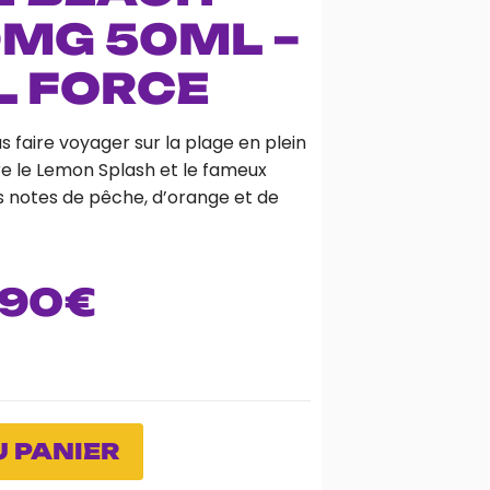
0MG 50ML –
L FORCE
us faire voyager sur la plage en plein
e le Lemon Splash et le fameux
s notes de pêche, d’orange et de
.90
€
 PANIER