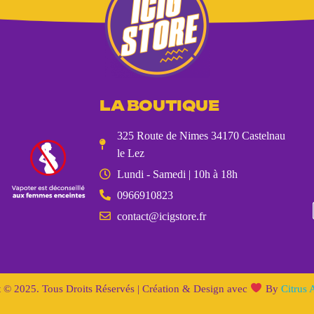
LA BOUTIQUE
325 Route de Nimes 34170 Castelnau
le Lez
Lundi - Samedi | 10h à 18h
0966910823
contact@icigstore.fr
 © 2025. Tous Droits Réservés | Création & Design avec
By
Citrus