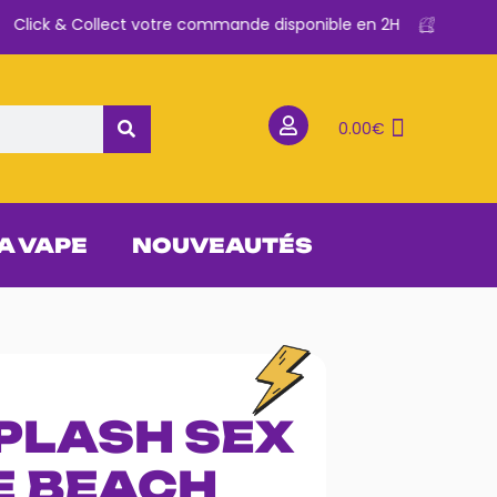
lick & Collect votre commande disponible en 2H
0.00
€
 A VAPE
NOUVEAUTÉS
PLASH SEX
E BEACH