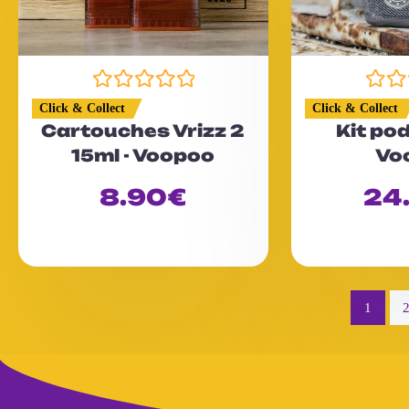
N
N
Click & Collect
Click & Collect
o
o
Cartouches Vrizz 2
Kit pod
t
t
15ml - Voopoo
Vo
e
e
0
0
8.90
€
24
s
s
u
u
r
r
5
5
1