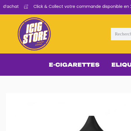
’achat
Click & Collect votre commande disponible en 2H
E-CIGARETTES
ELIQ