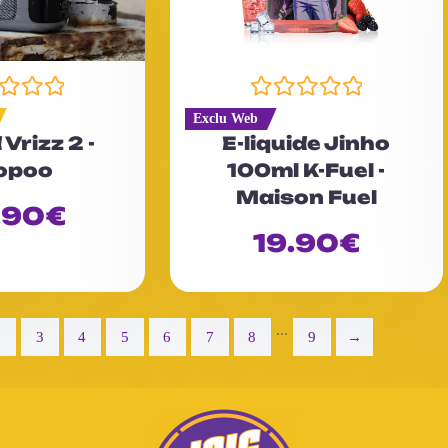
N
Exclu Web
o
 Vrizz 2 -
E-liquide Jinho
t
opoo
100ml K-Fuel -
e
Maison Fuel
0
.90
€
s
u
19.90
€
r
5
...
2
3
4
5
6
7
8
9
→