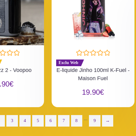
N
Exclu Web
o
zz 2 - Voopoo
E-liquide Jinho 100ml K-Fuel -
t
Maison Fuel
e
.90
€
0
19.90
€
s
u
r
5
...
2
3
4
5
6
7
8
9
→