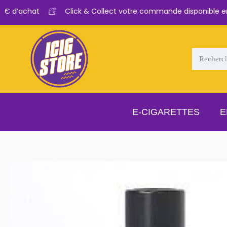
€ d’achat
Click & Collect votre commande disponible en 
E-CIGARETTES
E