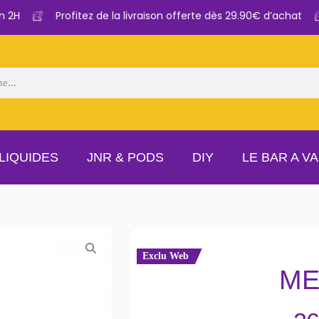
2H
Profitez de la livraison offerte dès 29.90€ d’achat
LIQUIDES
JNR & PODS
DIY
LE BAR A V
Exclu Web
ME