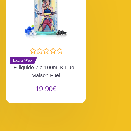
N
Exclu Web
o
E-liquide Zia 100ml K-Fuel -
t
Maison Fuel
e
0
19.90
€
s
u
r
5