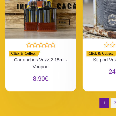
N
N
Click & Collect
Click & Collect
o
o
Cartouches Vrizz 2 15ml -
Kit pod Vri
t
t
Voopoo
e
e
24
0
0
8.90
€
s
s
u
u
r
r
5
5
1