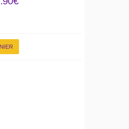
.90
€
NIER