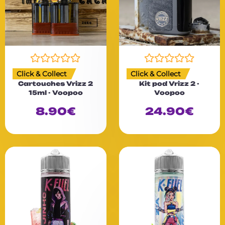
N
N
Click & Collect
Click & Collect
o
o
Cartouches Vrizz 2
Kit pod Vrizz 2 -
t
t
15ml - Voopoo
Voopoo
e
e
0
0
8.90
€
24.90
€
s
s
u
u
r
r
5
5