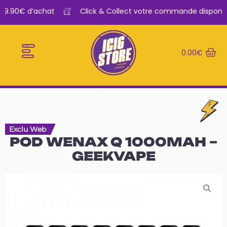
29.90€ d’achat
Click & Collect votre commande disponible
0.00
€
E-CIGARETTES
LE BAR A VAPE
Exclu Web
POD WENAX Q 1000MAH –
GEEKVAPE