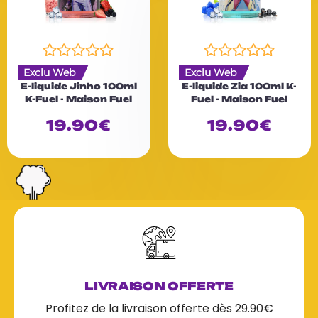
N
N
Exclu Web
Exclu Web
o
o
E-liquide Jinho 100ml
E-liquide Zia 100ml K-
t
t
K-Fuel - Maison Fuel
Fuel - Maison Fuel
e
e
0
0
19.90
€
19.90
€
s
s
u
u
r
r
5
5
LIVRAISON OFFERTE
Profitez de la livraison offerte dès 29.90€