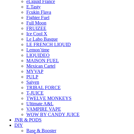
eLiquid France
E.Tasty
Fcukin Flava
Fighter Fuel
Full Moon
FRUIZEE
Ice Cool X
Le Labo Basque
LE FRENCH LIQUID
Lemon’time
LIQUIDEO
MAISON FUEL
Mexican Cartel
MYVAP
PULP
Saiyen
TRIBAL FORCE
T-JUICE
TWELVE MONKEYS
Ultimate A&L
VAMPIRE VAPE
WOW BY CANDY JUICE
JNR & PODS
DIY
Base & Booster