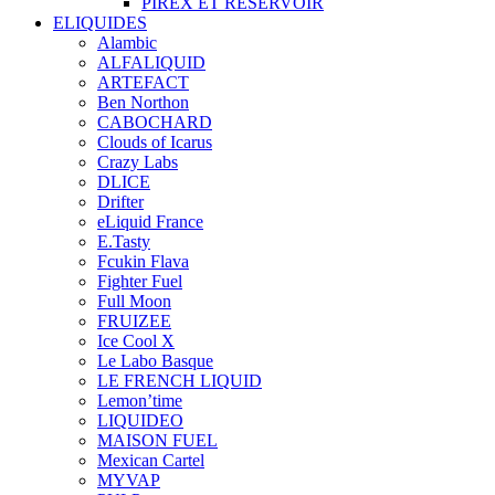
PIREX ET RÉSERVOIR
ELIQUIDES
Alambic
ALFALIQUID
ARTEFACT
Ben Northon
CABOCHARD
Clouds of Icarus
Crazy Labs
DLICE
Drifter
eLiquid France
E.Tasty
Fcukin Flava
Fighter Fuel
Full Moon
FRUIZEE
Ice Cool X
Le Labo Basque
LE FRENCH LIQUID
Lemon’time
LIQUIDEO
MAISON FUEL
Mexican Cartel
MYVAP