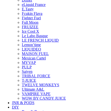
Drifter
eLiquid France
E.Tasty
Fcukin Flava
Fighter Fuel
Full Moon
FRUIZEE
Ice Cool X
Le Labo Basque
LE FRENCH LIQUID
Lemon’time
LIQUIDEO
MAISON FUEL
Mexican Cartel
MYVAP
PULP
Saiyen
TRIBAL FORCE
T-JUICE
TWELVE MONKEYS
Ultimate A&L
VAMPIRE VAPE
WOW BY CANDY JUICE
JNR & PODS
DIY