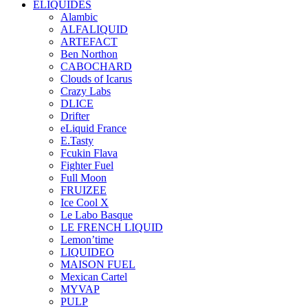
ELIQUIDES
Alambic
ALFALIQUID
ARTEFACT
Ben Northon
CABOCHARD
Clouds of Icarus
Crazy Labs
DLICE
Drifter
eLiquid France
E.Tasty
Fcukin Flava
Fighter Fuel
Full Moon
FRUIZEE
Ice Cool X
Le Labo Basque
LE FRENCH LIQUID
Lemon’time
LIQUIDEO
MAISON FUEL
Mexican Cartel
MYVAP
PULP