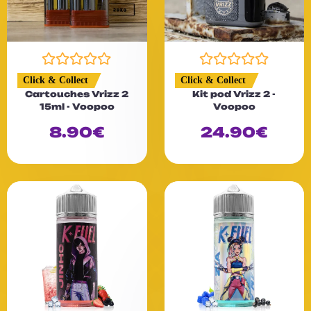
N
N
Click & Collect
Click & Collect
o
o
Cartouches Vrizz 2
Kit pod Vrizz 2 -
t
t
15ml - Voopoo
Voopoo
e
e
0
0
8.90
€
24.90
€
s
s
u
u
r
r
5
5