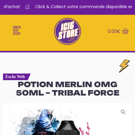
€ d’achat
Click & Collect votre commande disponible en 2
0.00
€
E-CIGARETTES
LE BAR A VAPE
Exclu Web
POTION MERLIN 0MG
50ML – TRIBAL FORCE