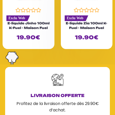
N
N
Exclu Web
Exclu Web
o
o
E-liquide Jinho 100ml
E-liquide Zia 100ml K-
t
t
K-Fuel - Maison Fuel
Fuel - Maison Fuel
e
e
0
0
19.90
€
19.90
€
s
s
u
u
r
r
5
5
LIVRAISON OFFERTE
Profitez de la livraison offerte dès 29.90€
d’achat.