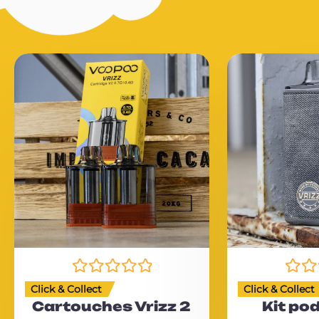
N
N
Click & Collect
Click & Collect
o
o
Cartouches Vrizz 2
Kit pod
t
t