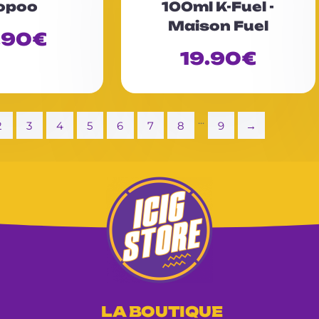
opoo
100ml K-Fuel -
e
Maison Fuel
0
.90
€
s
u
19.90
€
r
5
...
2
3
4
5
6
7
8
9
→
LA BOUTIQUE