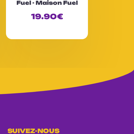
Fuel - Maison Fuel
e
0
19.90
€
s
u
r
5
SUIVEZ-NOUS