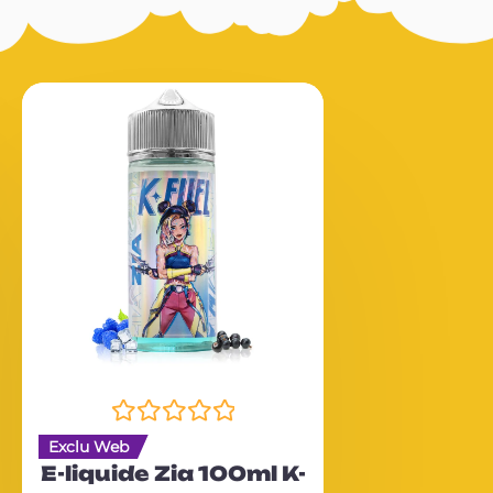
N
Exclu Web
o
E-liquide Zia 100ml K-
t