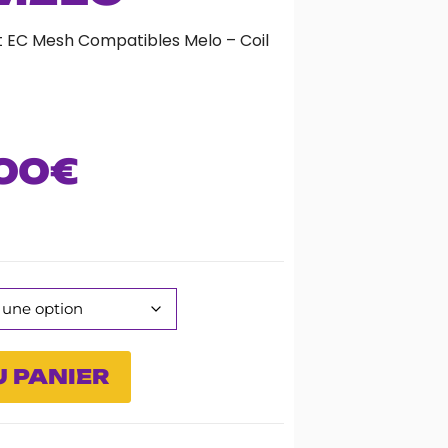
t EC Mesh Compatibles Melo – Coil
00
€
 PANIER