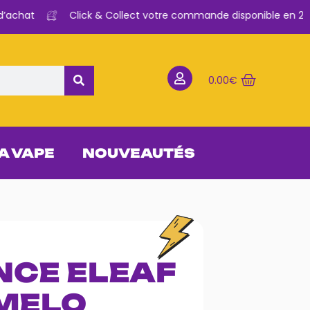
chat
Click & Collect votre commande disponible en 2H
0.00
€
 A VAPE
NOUVEAUTÉS
NCE ELEAF
MELO