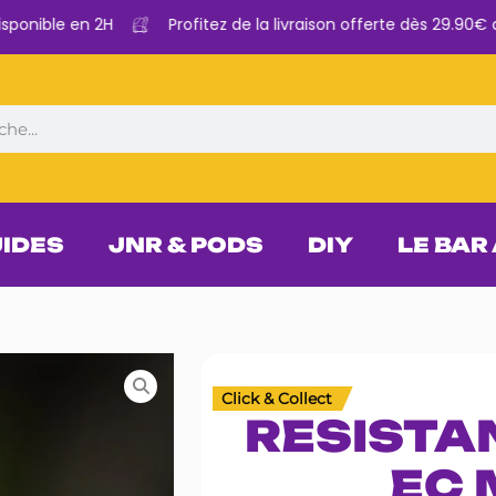
nible en 2H
Profitez de la livraison offerte dès 29.90€ d’a
UIDES
JNR & PODS
DIY
LE BAR
Click & Collect
RESISTA
EC 