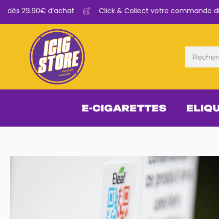
 dès 29.90€ d’achat
Click & Collect votre commande dispo
E-CIGARETTES
ELIQ