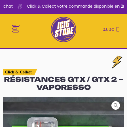
achat
Click & Collect votre commande disponible en 2H
0.00
€
E-CIGARETTES
LE BAR A VAPE
Click & Collect
RÉSISTANCES GTX / GTX 2 –
VAPORESSO