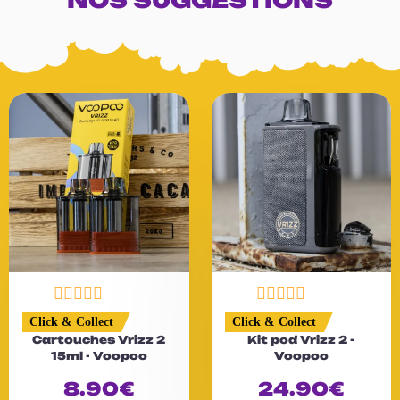
N
N
Click & Collect
Click & Collect
o
o
Cartouches Vrizz 2
Kit pod Vrizz 2 -
t
t
15ml - Voopoo
Voopoo
e
e
0
0
8.90
€
24.90
€
s
s