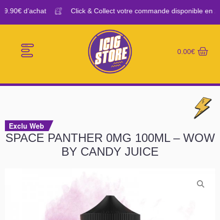
29.90€ d’achat
Click & Collect votre commande disponible en 2H
0.00
€
E-CIGARETTES
LE BAR A VAPE
Exclu Web
SPACE PANTHER 0MG 100ML – WOW
BY CANDY JUICE