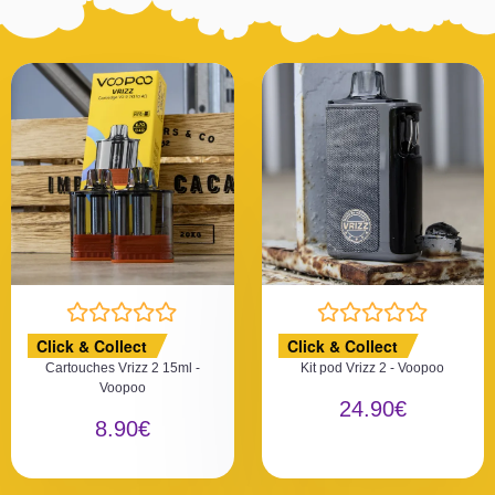
N
N
Click & Collect
Click & Collect
o
o
Cartouches Vrizz 2 15ml -
Kit pod Vrizz 2 - Voopoo
t
t
Voopoo
e
e
24.90
€
0
0
8.90
€
s
s
u
u
r
r