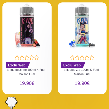
5
5
N
N
Exclu Web
Exclu Web
o
o
E-liquide Jinho 100ml K-Fuel -
E-liquide Zia 100ml K-Fuel -
t
t
Maison Fuel
Maison Fuel
e
e
0
0
19.90
€
19.90
€
s
s
u
u
r
r
5
5