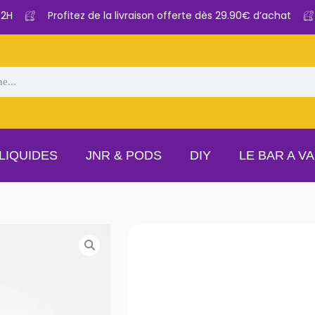
Profitez de la livraison offerte dès 29.90€ d’achat
LIQUIDES
JNR & PODS
DIY
LE BAR A V