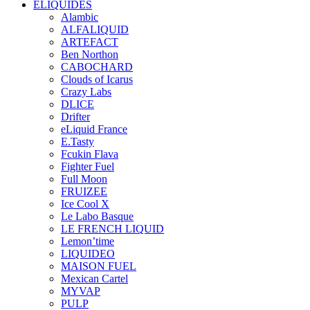
ELIQUIDES
Alambic
ALFALIQUID
ARTEFACT
Ben Northon
CABOCHARD
Clouds of Icarus
Crazy Labs
DLICE
Drifter
eLiquid France
E.Tasty
Fcukin Flava
Fighter Fuel
Full Moon
FRUIZEE
Ice Cool X
Le Labo Basque
LE FRENCH LIQUID
Lemon’time
LIQUIDEO
MAISON FUEL
Mexican Cartel
MYVAP
PULP