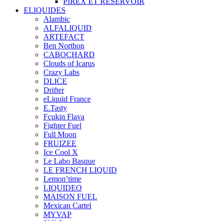
PIREX ET RÉSERVOIR
ELIQUIDES
Alambic
ALFALIQUID
ARTEFACT
Ben Northon
CABOCHARD
Clouds of Icarus
Crazy Labs
DLICE
Drifter
eLiquid France
E.Tasty
Fcukin Flava
Fighter Fuel
Full Moon
FRUIZEE
Ice Cool X
Le Labo Basque
LE FRENCH LIQUID
Lemon’time
LIQUIDEO
MAISON FUEL
Mexican Cartel
MYVAP