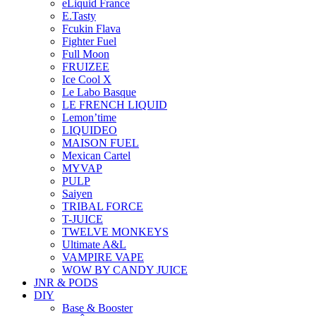
eLiquid France
E.Tasty
Fcukin Flava
Fighter Fuel
Full Moon
FRUIZEE
Ice Cool X
Le Labo Basque
LE FRENCH LIQUID
Lemon’time
LIQUIDEO
MAISON FUEL
Mexican Cartel
MYVAP
PULP
Saiyen
TRIBAL FORCE
T-JUICE
TWELVE MONKEYS
Ultimate A&L
VAMPIRE VAPE
WOW BY CANDY JUICE
JNR & PODS
DIY
Base & Booster