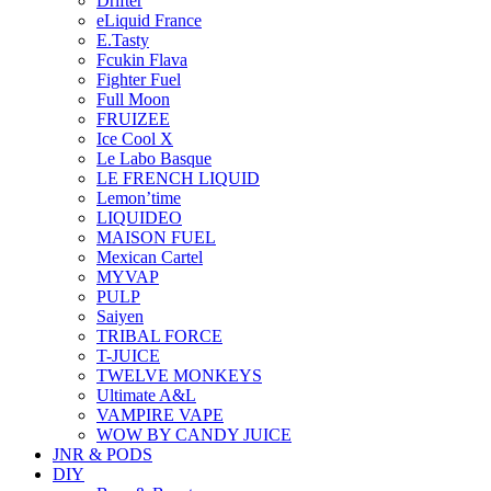
Drifter
eLiquid France
E.Tasty
Fcukin Flava
Fighter Fuel
Full Moon
FRUIZEE
Ice Cool X
Le Labo Basque
LE FRENCH LIQUID
Lemon’time
LIQUIDEO
MAISON FUEL
Mexican Cartel
MYVAP
PULP
Saiyen
TRIBAL FORCE
T-JUICE
TWELVE MONKEYS
Ultimate A&L
VAMPIRE VAPE
WOW BY CANDY JUICE
JNR & PODS
DIY