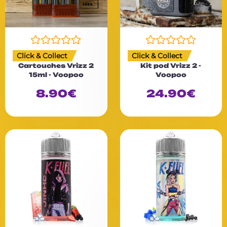
N
N
Click & Collect
Click & Collect
o
o
Cartouches Vrizz 2
Kit pod Vrizz 2 -
t
t
15ml - Voopoo
Voopoo
e
e
0
0
8.90
€
24.90
€
s
s
u
u
r
r
5
5