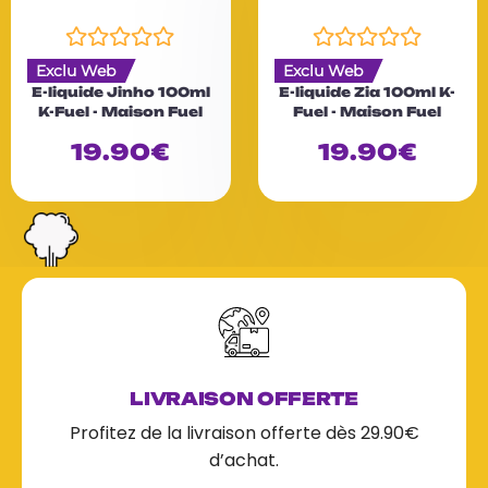
N
N
Exclu Web
Exclu Web
o
o
E-liquide Jinho 100ml
E-liquide Zia 100ml K-
t
t
K-Fuel - Maison Fuel
Fuel - Maison Fuel
e
e
0
0
19.90
€
19.90
€
s
s
u
u
r
r
5
5
LIVRAISON OFFERTE
Profitez de la livraison offerte dès 29.90€
d’achat.