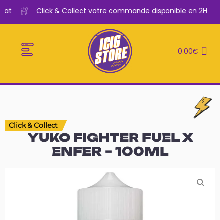
at
Click & Collect votre commande disponible en 2H
0.00
€
E-CIGARETTES
LE BAR A VAPE
Click & Collect
YUKO FIGHTER FUEL X
ENFER – 100ML