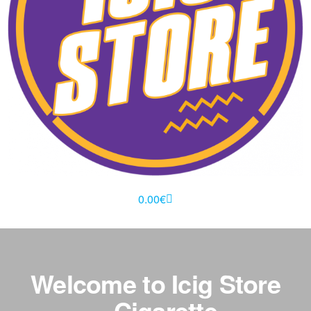
0.00
€
Welcome to Icig Store
– Cigarette